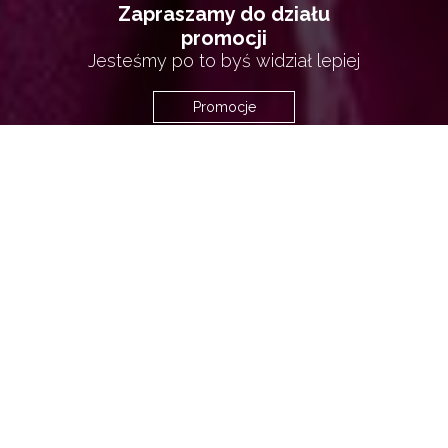
Zapraszamy do działu
promocji
Jesteśmy po to byś widział lepiej
Promocje
Okulary dla sportowców
– damskie, męskie i
dziecięce
Uwielbiają Państwo uprawiać sport, lecz
brakuje Wam odpowiednio dobranej pomocy
optycznej? Chcecie czuć się komfortowo
nawet przy intensywnym wysiłku fizycznym?
Polecamy
okulary dla sportowców
wielu
cenionych producentów. Znajdziecie je w
naszej ofercie w atrakcyjnych cenach.